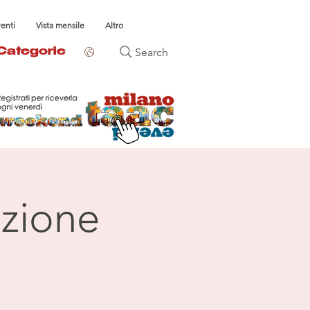
venti
Vista mensile
Altro
Search
Categorie
azione