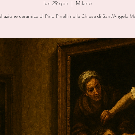
lun 29 gen
  |  
Milano
allazione ceramica di Pino Pinelli nella Chiesa di Sant’Angela Me