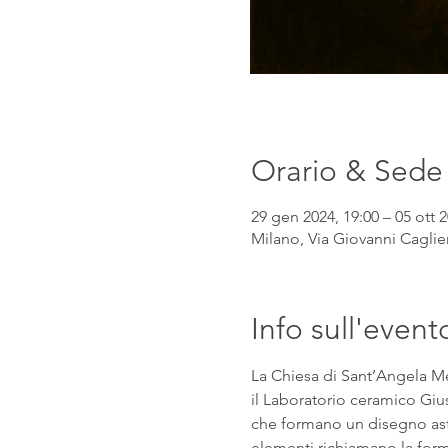
Orario & Sede
29 gen 2024, 19:00 – 05 ott 2
Milano, Via Giovanni Caglier
Info sull'event
La Chiesa di Sant’Angela Mer
il Laboratorio ceramico Gius
che formano un disegno astra
elementi richiamano la forma