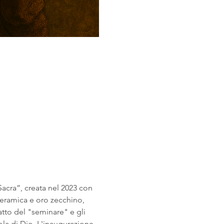
Sacra”, creata nel 2023 con 
ceramica e oro zecchino, 
atto del "seminare" e gli 
ola di Dio. L'inaugurazione 