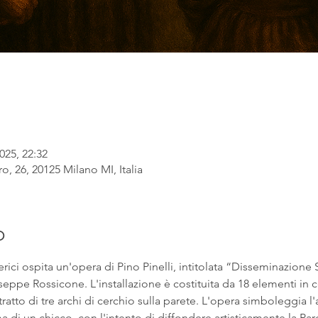
025, 22:32
o, 26, 20125 Milano MI, Italia
o
ici ospita un'opera di Pino Pinelli, intitolata “Disseminazione 
eppe Rossicone. L'installazione è costituita da 18 elementi in 
tto di tre archi di cerchio sulla parete. L'opera simboleggia l'
 di un chicco, con l'intento di diffondere artisticamente la Par