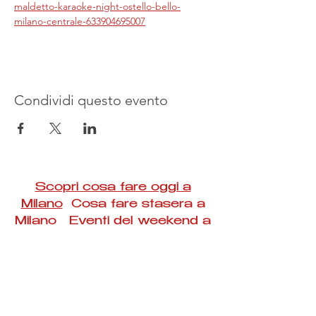
maldetto-karaoke-night-ostello-bello-
milano-centrale-633904695007
Condividi questo evento
Scopri cosa fare oggi a
Milano
Cosa fare stasera a
Milano Eventi del weekend a
Milano
#Taac #milano #eventi #concerti #spettacoli
#rassegne #bambini #mostre #fotografia
#feste #mercati #fiere #teatro #giochi #locali
#serate #incontri #manifestazioni #sport
#negozi #sport #visiteguidate #convegni