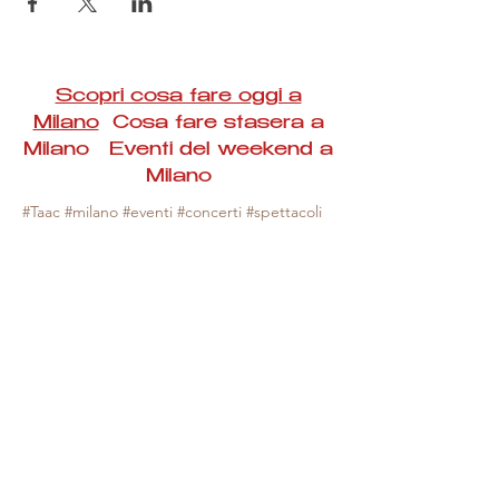
Scopri cosa fare oggi a
Milano
Cosa fare stasera a
Milano Eventi del weekend a
Milano
#Taac #milano #eventi #concerti #spettacoli
#rassegne #bambini #mostre #fotografia
#feste #mercati #fiere #teatro #giochi #locali
#serate #incontri #manifestazioni #sport
#negozi #sport #visiteguidate #convegni
#corsi #cibo
#vino
#shopping #serate
#milanoeventioggi #milanoeventiweekend
#milanoeventinavigli #eventimilanostasera
#mercatinimilano #eventimilano
#cosafareoggi #cosafaremilano.
N.B. Milano Eventi Taac non ha alcuna
responsabilità sull'eventuale annullamento,
variazione o sospensione di un evento, non