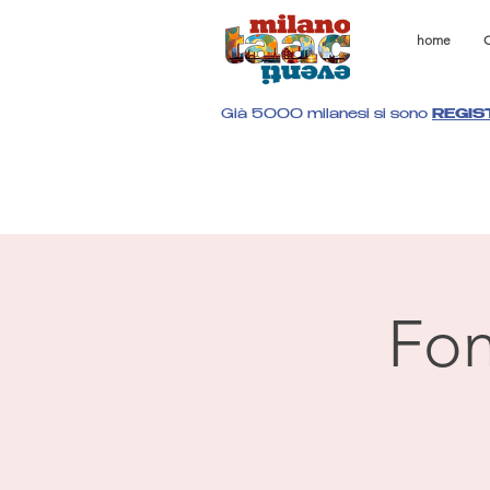
home
C
Già 5000 milanesi si sono
REGIS
Fon