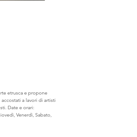
arte etrusca e propone 
costati a lavori di artisti 
i. Date e orari: 
ovedì, Venerdì, Sabato, 