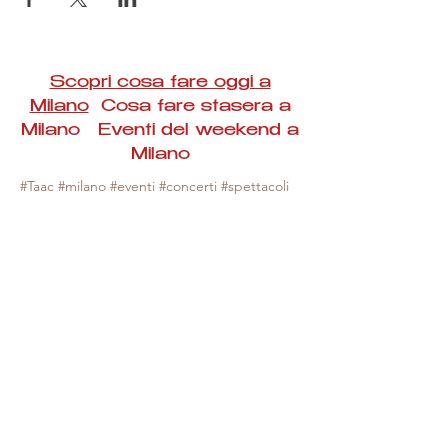
Scopri cosa fare oggi a
Milano
Cosa fare stasera a
Milano Eventi del weekend a
Milano
#Taac #milano #eventi #concerti #spettacoli
#rassegne #bambini #mostre #fotografia
#feste #mercati #fiere #teatro #giochi #locali
#serate #incontri #manifestazioni #sport
#negozi #sport #visiteguidate #convegni
#corsi #cibo
#vino
#shopping #serate
#milanoeventioggi #milanoeventiweekend
#milanoeventinavigli #eventimilanostasera
#mercatinimilano #eventimilano
#cosafareoggi #cosafaremilano.
N.B. Milano Eventi Taac non ha alcuna
responsabilità sull'eventuale annullamento,
variazione o sospensione di un evento, non