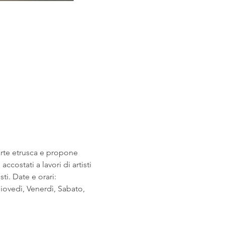
arte etrusca e propone 
costati a lavori di artisti 
i. Date e orari: 
ovedì, Venerdì, Sabato, 