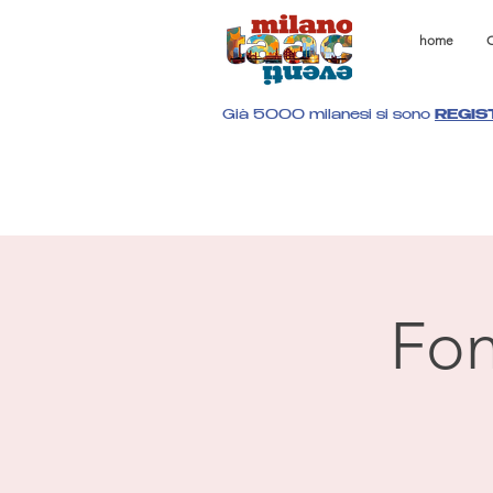
home
C
Già 5000 milanesi si sono
REGIS
Fon