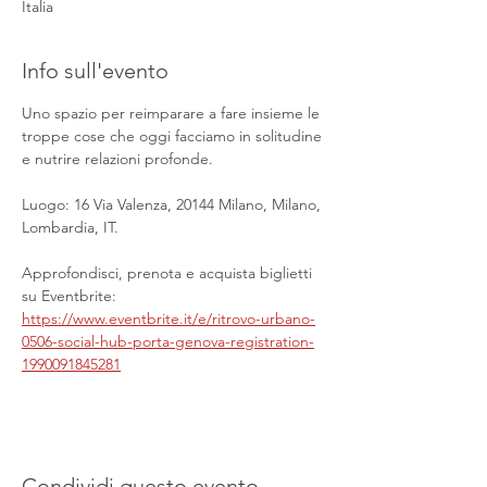
Italia
Info sull'evento
Uno spazio per reimparare a fare insieme le 
troppe cose che oggi facciamo in solitudine 
e nutrire relazioni profonde.
Luogo: 16 Via Valenza, 20144 Milano, Milano, 
Lombardia, IT.
Approfondisci, prenota e acquista biglietti 
su Eventbrite: 
https://www.eventbrite.it/e/ritrovo-urbano-
0506-social-hub-porta-genova-registration-
1990091845281
Condividi questo evento