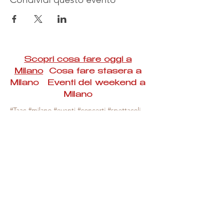
Scopri cosa fare oggi a
Milano
Cosa fare stasera a
Milano Eventi del weekend a
Milano
#Taac #milano #eventi #concerti #spettacoli
#rassegne #bambini #mostre #fotografia
#feste #mercati #fiere #teatro #giochi #locali
#serate #incontri #manifestazioni #sport
#negozi #sport #visiteguidate #convegni
#corsi #cibo
#vino
#shopping #serate
#milanoeventioggi #milanoeventiweekend
#milanoeventinavigli #eventimilanostasera
#mercatinimilano #eventimilano
#cosafareoggi #cosafaremilano.
N.B. Milano Eventi Taac non ha alcuna