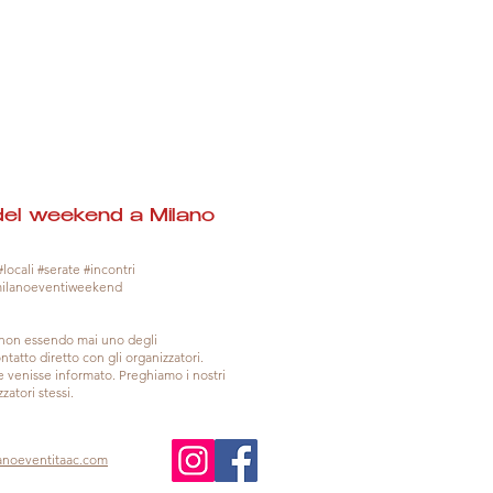
del weekend a Milano
locali #serate #incontri
milanoeventiweekend
, non essendo mai uno degli
tatto diretto con gli organizzatori.
venisse informato. Preghiamo i nostri
zatori stessi.
anoeventitaac.com