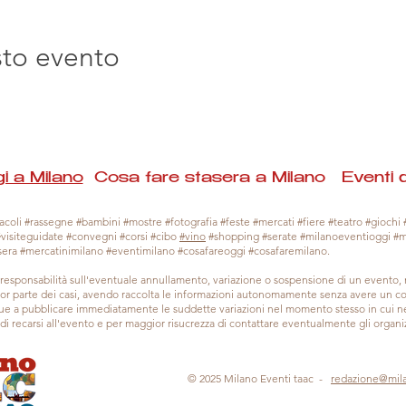
sto evento
i a Milano
Cosa fare stasera a Milano Eventi 
coli #rassegne #bambini #mostre #fotografia #feste #mercati #fiere #teatro #giochi #
#visiteguidate #convegni #corsi #cibo
#vino
#shopping #serate #milanoeventioggi #
sera #mercatinimilano #eventimilano #cosafareoggi #cosafaremilano.
responsabilità sull'eventuale annullamento, variazione o sospensione di un evento
gior parte dei casi, avendo raccolta le informazioni autonomamente senza avere un con
 a pubblicare immediatamente le suddette variazioni nel momento stesso in cui ne 
a di recarsi all'evento e per maggior risucrezza di contattare eventualmente gli organiz
© 2025 Milano Eventi taac -
redazione@mil