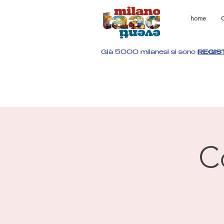
home
C
Già 5000 milanesi si sono
REGIS
C