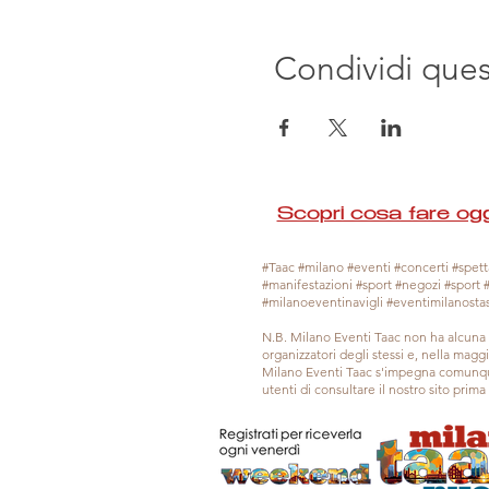
Condividi que
Scopri cosa fare ogg
#Taac #milano #eventi #concerti #spetta
#manifestazioni #sport #negozi #sport 
#milanoeventinavigli #eventimilanosta
N.B. Milano Eventi Taac non ha alcuna 
organizzatori degli stessi e, nella mag
Milano Eventi Taac s'impegna comunque
utenti di consultare il nostro sito prim