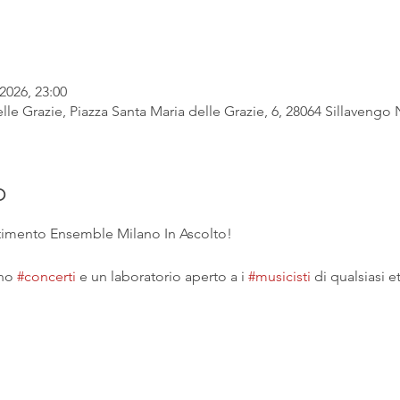
2026, 23:00
lle Grazie, Piazza Santa Maria delle Grazie, 6, 28064 Sillavengo N
o
ertimento Ensemble Milano In Ascolto!
no 
#concerti
 e un laboratorio aperto a i 
#musicisti
 di qualsiasi et