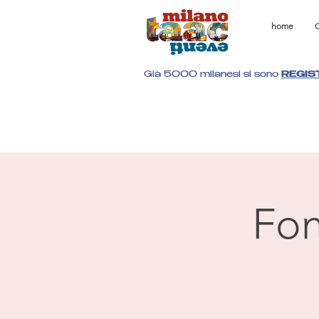
home
C
Già 5000 milanesi si sono
REGIS
Fon