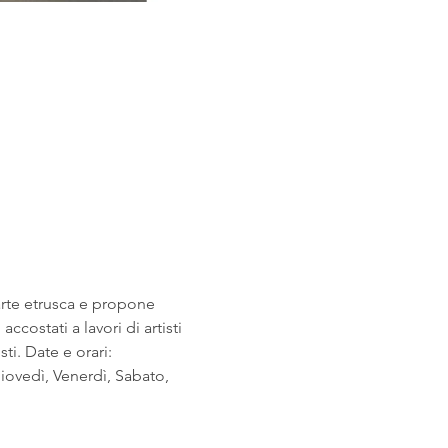
arte etrusca e propone 
costati a lavori di artisti 
i. Date e orari: 
ovedì, Venerdì, Sabato, 