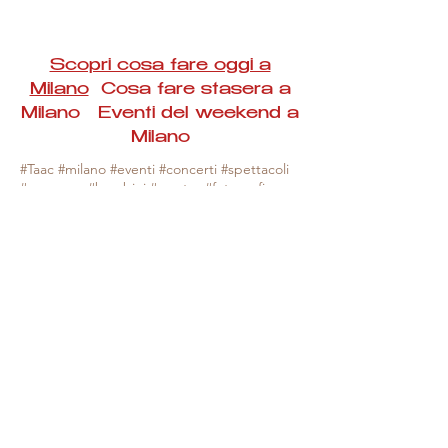
Scopri cosa fare oggi a
Milano
Cosa fare stasera a
Milano Eventi del weekend a
Milano
#Taac #milano #eventi #concerti #spettacoli
#rassegne #bambini #mostre #fotografia
#feste #mercati #fiere #teatro #giochi #locali
#serate #incontri #manifestazioni #sport
#negozi #sport #visiteguidate #convegni
#corsi #cibo
#vino
#shopping #serate
#milanoeventioggi #milanoeventiweekend
#milanoeventinavigli #eventimilanostasera
#mercatinimilano #eventimilano
#cosafareoggi #cosafaremilano.
N.B. Milano Eventi Taac non ha alcuna
responsabilità sull'eventuale annullamento,
variazione o sospensione di un evento, non
essendo mai uno degli organizzatori degli