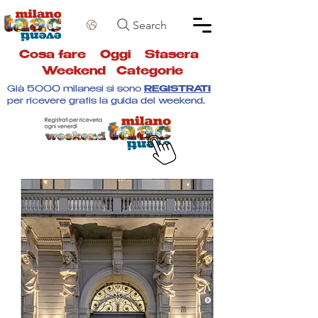
Search
Cosa fare
Oggi
Stasera
Weekend
Categorie
Già 5000 milanesi si sono
REGISTRATI
per ricevere gratis la guida del weekend.