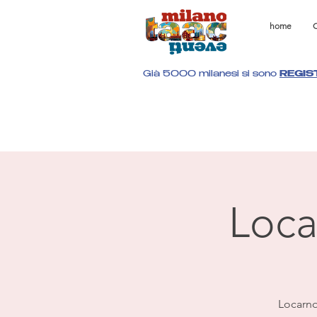
home
C
Già 5000 milanesi si sono
REGIS
Loca
Locarno 