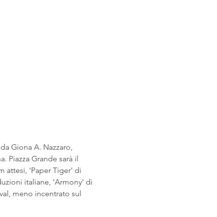
a da Giona A. Nazzaro, 
a. Piazza Grande sarà il 
m attesi, 'Paper Tiger' di 
uzioni italiane, 'Armony' di 
ival, meno incentrato sul 