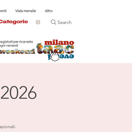
venti
Vista mensile
Altro
Search
Categorie
 2026
azionali.