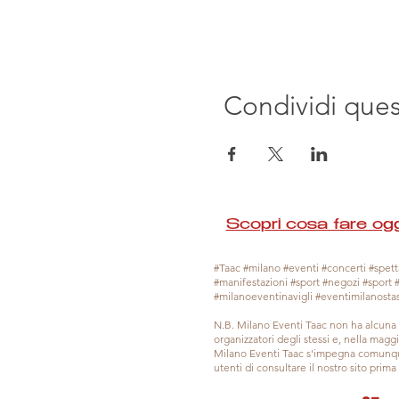
Condividi que
Scopri cosa fare ogg
#Taac #milano #eventi #concerti #spetta
#manifestazioni #sport #negozi #sport 
#milanoeventinavigli #eventimilanosta
N.B. Milano Eventi Taac non ha alcuna 
organizzatori degli stessi e, nella mag
Milano Eventi Taac s'impegna comunque
utenti di consultare il nostro sito prim