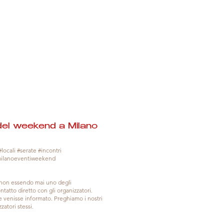
del weekend a Milano
locali #serate #incontri
milanoeventiweekend
, non essendo mai uno degli
tatto diretto con gli organizzatori.
venisse informato. Preghiamo i nostri
zatori stessi.