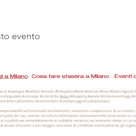
sto evento
i a Milano
Cosa fare stasera a Milano Eventi 
coli #rassegne #bambini #mostre #fotografia #feste #mercati #fiere #teatro #giochi #
#visiteguidate #convegni #corsi #cibo
#vino
#shopping #serate #milanoeventioggi #
sera #mercatinimilano #eventimilano #cosafareoggi #cosafaremilano.
responsabilità sull'eventuale annullamento, variazione o sospensione di un evento
gior parte dei casi, avendo raccolta le informazioni autonomamente senza avere un con
 a pubblicare immediatamente le suddette variazioni nel momento stesso in cui ne 
a di recarsi all'evento e per maggior risucrezza di contattare eventualmente gli organiz