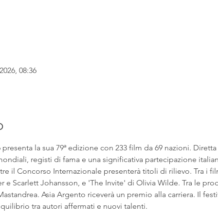
2026, 08:36
o
6 presenta la sua 79ª edizione con 233 film da 69 nazioni. Dirett
ndiali, registi di fama e una significativa partecipazione italian
e il Concorso Internazionale presenterà titoli di rilievo. Tra i fil
 Scarlett Johansson, e 'The Invite' di Olivia Wilde. Tra le prod
astandrea. Asia Argento riceverà un premio alla carriera. Il fest
uilibrio tra autori affermati e nuovi talenti.