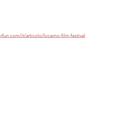
fun.com/it/articolo/locarno-film-festival