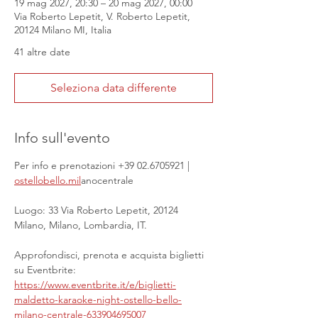
19 mag 2027, 20:30 – 20 mag 2027, 00:00
Via Roberto Lepetit, V. Roberto Lepetit,
20124 Milano MI, Italia
41 altre date
Seleziona data differente
Info sull'evento
Per info e prenotazioni +39 02.6705921 | 
ostellobello.mil
anocentrale
Luogo: 33 Via Roberto Lepetit, 20124 
Milano, Milano, Lombardia, IT.
Approfondisci, prenota e acquista biglietti 
su Eventbrite: 
https://www.eventbrite.it/e/biglietti-
maldetto-karaoke-night-ostello-bello-
milano-centrale-633904695007