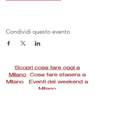
Condividi questo evento
Scopri cosa fare oggi a
Milano
Cosa fare stasera a
Milano Eventi del weekend a
Milano
#Taac #milano #eventi #concerti #spettacoli
#rassegne #bambini #mostre #fotografia
#feste #mercati #fiere #teatro #giochi #locali
#serate #incontri #manifestazioni #sport
#negozi #sport #visiteguidate #convegni
#corsi #cibo
#vino
#shopping #serate