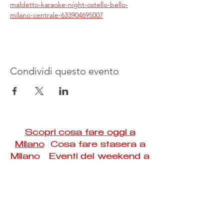
maldetto-karaoke-night-ostello-bello-
milano-centrale-633904695007
Condividi questo evento
Scopri cosa fare oggi a
Milano
Cosa fare stasera a
Milano Eventi del weekend a
Milano
#Taac #milano #eventi #concerti #spettacoli
#rassegne #bambini #mostre #fotografia
#feste #mercati #fiere #teatro #giochi #locali
#serate #incontri #manifestazioni #sport
#negozi #sport #visiteguidate #convegni