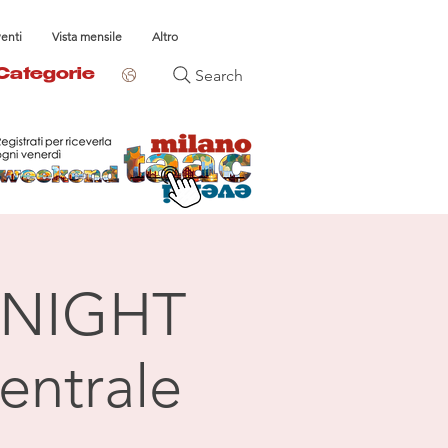
venti
Vista mensile
Altro
Search
Categorie
NIGHT
entrale