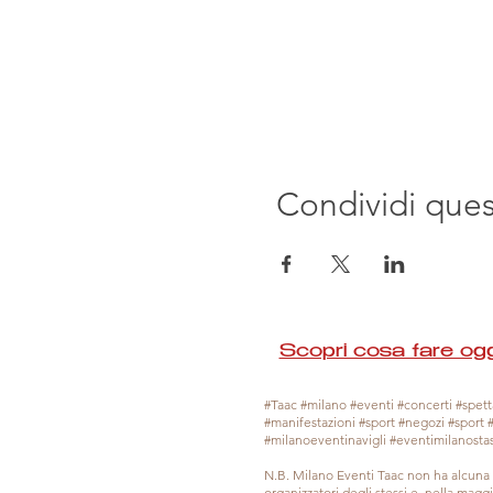
Condividi que
Scopri cosa fare ogg
#Taac #milano #eventi #concerti #spetta
#manifestazioni #sport #negozi #sport 
#milanoeventinavigli #eventimilanosta
N.B. Milano Eventi Taac non ha alcuna 
organizzatori degli stessi e, nella mag