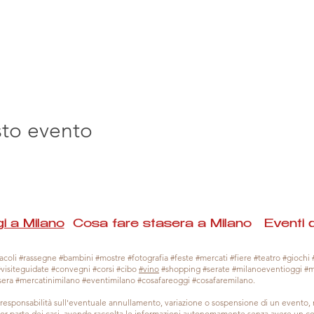
sto evento
i a Milano
Cosa fare stasera a Milano Eventi 
coli #rassegne #bambini #mostre #fotografia #feste #mercati #fiere #teatro #giochi #
#visiteguidate #convegni #corsi #cibo
#vino
#shopping #serate #milanoeventioggi #
sera #mercatinimilano #eventimilano #cosafareoggi #cosafaremilano.
responsabilità sull'eventuale annullamento, variazione o sospensione di un evento
gior parte dei casi, avendo raccolta le informazioni autonomamente senza avere un con