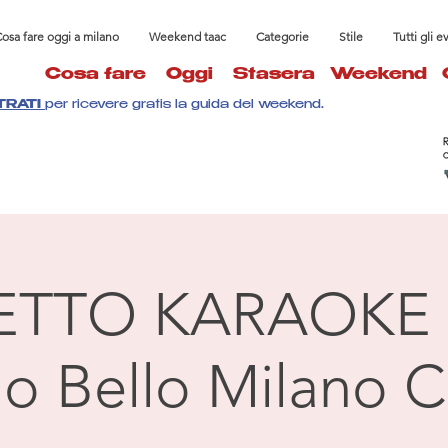
osa fare oggi a milano
Weekend taac
Categorie
Stile
Tutti gli e
Cosa fare
Oggi
Stasera
Weekend
TRATI
per ricevere gratis la guida del weekend.
ETTO KARAOKE 
llo Bello Milano C