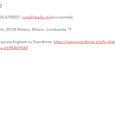
o
02.6705921 | 
ostellobello.mil
anocentrale
it, 20124 Milano, Milano, Lombardia, IT.
uista biglietti su Eventbrite: 
https://www.eventbrite.it/e/biglie
ale-633904695007