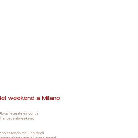
del weekend a Milano
locali #serate #incontri
milanoeventiweekend
, non essendo mai uno degli
tatto diretto con gli organizzatori.