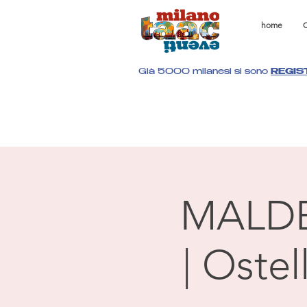
home
C
Già 5000 milanesi si sono
REGIS
MALD
| Oste