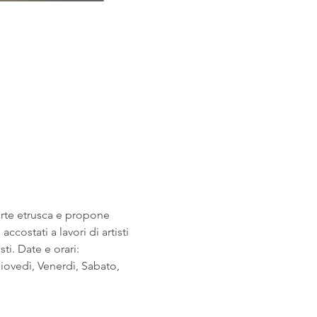
arte etrusca e propone 
costati a lavori di artisti 
i. Date e orari: 
ovedì, Venerdì, Sabato, 