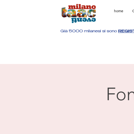
home
C
Già 5000 milanesi si sono
REGIS
Fon