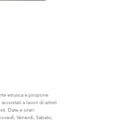
arte etrusca e propone 
costati a lavori di artisti 
i. Date e orari: 
ovedì, Venerdì, Sabato, 