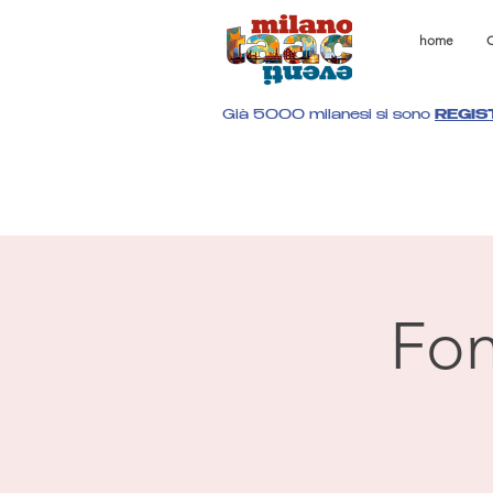
home
C
Già 5000 milanesi si sono
REGIS
Fon