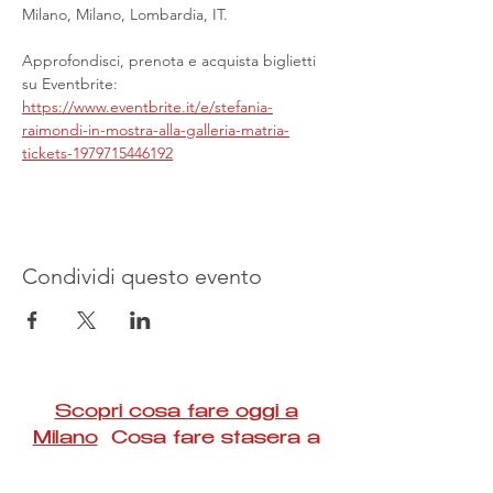
Milano, Milano, Lombardia, IT.
Approfondisci, prenota e acquista biglietti 
su Eventbrite: 
https://www.eventbrite.it/e/stefania-
raimondi-in-mostra-alla-galleria-matria-
tickets-1979715446192
Condividi questo evento
Scopri cosa fare oggi a
Milano
Cosa fare stasera a
Milano Eventi del weekend a
Milano