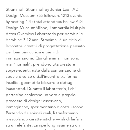
Stranimali: Stranimali by Junior Lab | ADI 
Design Museum 755 followers 1213 events 
5y hosting 4.4k total attendees Follow ADI 
Design MuseumMilano, Lombardia Multiple 
dates Overview Laboratorio per bambini e 
bambine 3-12 anni Stranimali è un ciclo di 
laboratori creativi di progettazione pensato 
per bambini curiosi e pieni di 
immaginazione. Qui gli animali non sono 
mai “normali”: prendono vita creature 
sorprendenti, nate dalla combinazione di 
specie diverse o dall’incontro tra forme 
insolite, geometrie bizzarre e dettagli 
inaspettati. Durante il laboratorio, i chi 
partecipa esplorano un vero e proprio 
processo di design: osservano, 
immaginano, sperimentano e costruiscono. 
Partendo da animali reali, li trasformano 
mescolando caratteristiche — ali di farfalla 
su un elefante, zampe lunghissime su un 