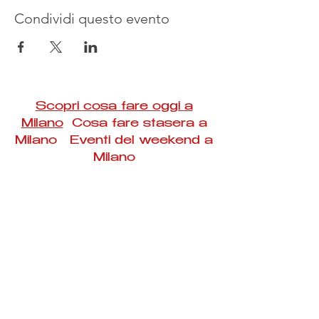
Condividi questo evento
Scopri cosa fare oggi a
Milano
Cosa fare stasera a
Milano Eventi del weekend a
Milano
#Taac #milano #eventi #concerti #spettacoli
#rassegne #bambini #mostre #fotografia
#feste #mercati #fiere #teatro #giochi #locali
#serate #incontri #manifestazioni #sport
#negozi #sport #visiteguidate #convegni
#corsi #cibo
#vino
#shopping #serate
#milanoeventioggi #milanoeventiweekend
#milanoeventinavigli #eventimilanostasera
#mercatinimilano #eventimilano
#cosafareoggi #cosafaremilano.