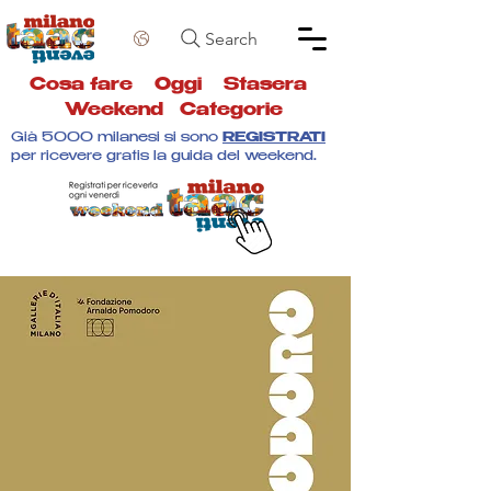
Search
Cosa fare
Oggi
Stasera
Weekend
Categorie
Già 5000 milanesi si sono
REGISTRATI
per ricevere gratis la guida del weekend.