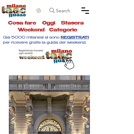
Search
Cosa fare
Oggi
Stasera
Weekend
Categorie
Già 5000 milanesi si sono
REGISTRATI
per ricevere gratis la guida del weekend.