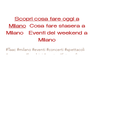
Scopri cosa fare oggi a
Milano
Cosa fare stasera a
Milano Eventi del weekend a
Milano
#Taac #milano #eventi #concerti #spettacoli
#rassegne #bambini #mostre #fotografia
#feste #mercati #fiere #teatro #giochi #locali
#serate #incontri #manifestazioni #sport
#negozi #sport #visiteguidate #convegni
#corsi #cibo
#vino
#shopping #serate
#milanoeventioggi #milanoeventiweekend
#milanoeventinavigli #eventimilanostasera
#mercatinimilano #eventimilano
#cosafareoggi #cosafaremilano.
N.B. Milano Eventi Taac non ha alcuna
responsabilità sull'eventuale annullamento,
variazione o sospensione di un evento, non
essendo mai uno degli organizzatori degli