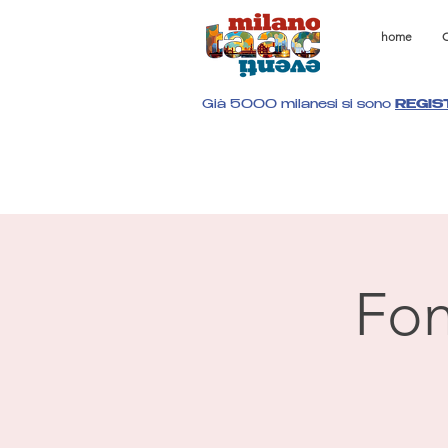
home
C
Già 5000 milanesi si sono
REGIS
Fon