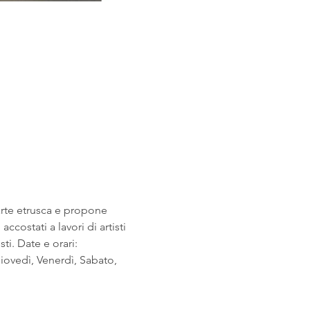
arte etrusca e propone 
costati a lavori di artisti 
i. Date e orari: 
ovedì, Venerdì, Sabato, 