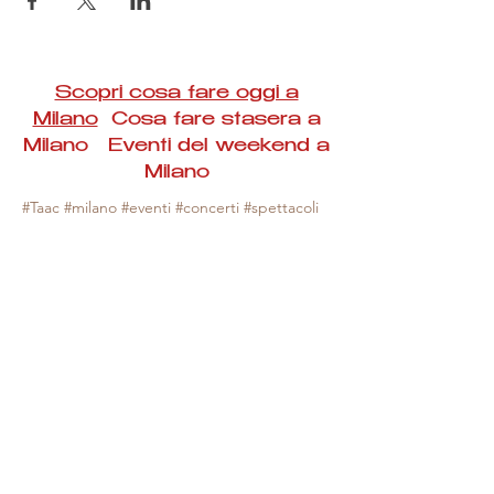
Scopri cosa fare oggi a
Milano
Cosa fare stasera a
Milano Eventi del weekend a
Milano
#Taac #milano #eventi #concerti #spettacoli
#rassegne #bambini #mostre #fotografia
#feste #mercati #fiere #teatro #giochi #locali
#serate #incontri #manifestazioni #sport
#negozi #sport #visiteguidate #convegni
#corsi #cibo
#vino
#shopping #serate
#milanoeventioggi #milanoeventiweekend
#milanoeventinavigli #eventimilanostasera
#mercatinimilano #eventimilano
#cosafareoggi #cosafaremilano.
N.B. Milano Eventi Taac non ha alcuna
responsabilità sull'eventuale annullamento,
variazione o sospensione di un evento, non