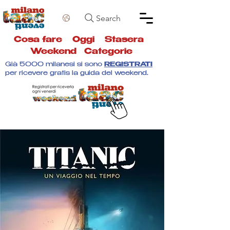
Search
Cosa fare
Oggi
Stasera
Weekend
Categorie
Già 5000 milanesi si sono
REGISTRATI
per ricevere gratis la guida del weekend.