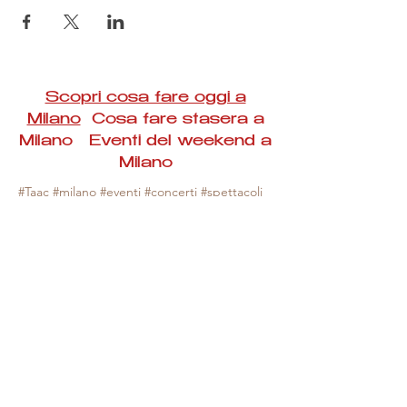
Scopri cosa fare oggi a
Milano
Cosa fare stasera a
Milano Eventi del weekend a
Milano
#Taac #milano #eventi #concerti #spettacoli
#rassegne #bambini #mostre #fotografia
#feste #mercati #fiere #teatro #giochi #locali
#serate #incontri #manifestazioni #sport
#negozi #sport #visiteguidate #convegni
#corsi #cibo
#vino
#shopping #serate
#milanoeventioggi #milanoeventiweekend
#milanoeventinavigli #eventimilanostasera
#mercatinimilano #eventimilano
#cosafareoggi #cosafaremilano.
N.B. Milano Eventi Taac non ha alcuna
responsabilità sull'eventuale annullamento,