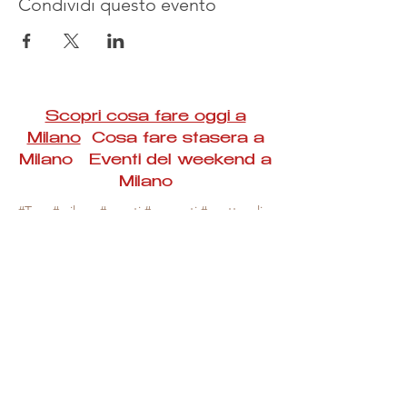
Condividi questo evento
Scopri cosa fare oggi a
Milano
Cosa fare stasera a
Milano Eventi del weekend a
Milano
#Taac #milano #eventi #concerti #spettacoli
#rassegne #bambini #mostre #fotografia
#feste #mercati #fiere #teatro #giochi #locali
#serate #incontri #manifestazioni #sport
#negozi #sport #visiteguidate #convegni
#corsi #cibo
#vino
#shopping #serate
#milanoeventioggi #milanoeventiweekend
#milanoeventinavigli #eventimilanostasera
#mercatinimilano #eventimilano
#cosafareoggi #cosafaremilano.
N.B. Milano Eventi Taac non ha alcuna