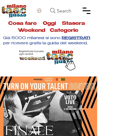
Search
Cosa fare
Oggi
Stasera
Weekend
Categorie
Già 5000 milanesi si sono
REGISTRATI
per ricevere gratis la guida del weekend.