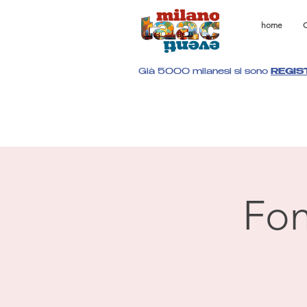
home
C
Già 5000 milanesi si sono
REGIS
Fon