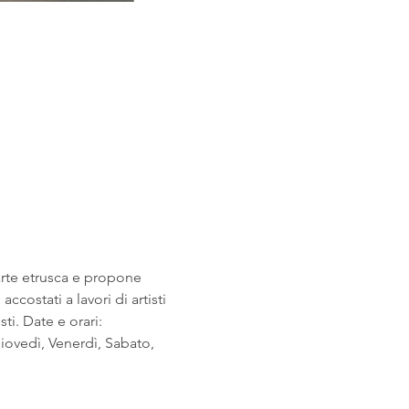
arte etrusca e propone 
costati a lavori di artisti 
i. Date e orari: 
ovedì, Venerdì, Sabato, 