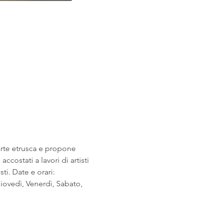
arte etrusca e propone 
costati a lavori di artisti 
i. Date e orari: 
ovedì, Venerdì, Sabato, 