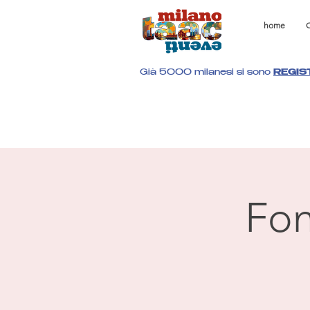
home
C
Già 5000 milanesi si sono
REGIS
Fon