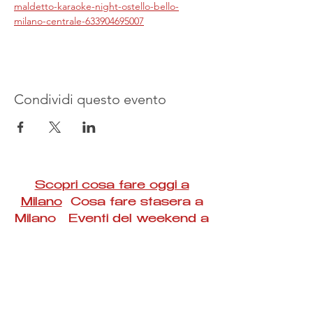
maldetto-karaoke-night-ostello-bello-
milano-centrale-633904695007
Condividi questo evento
Scopri cosa fare oggi a
Milano
Cosa fare stasera a
Milano Eventi del weekend a
Milano
#Taac #milano #eventi #concerti #spettacoli
#rassegne #bambini #mostre #fotografia
#feste #mercati #fiere #teatro #giochi #locali
#serate #incontri #manifestazioni #sport
#negozi #sport #visiteguidate #convegni