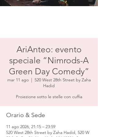
AriAnteo: evento
speciale “Nimrods-A
Green Day Comedy”
mar 11 ago
  |  
520 West 28th Street by Zaha
Hadid
Proiezione sotto le stelle con cuffia
Orario & Sede
11 ago 2026, 21:15 – 23:59
520 West 28th Street by Zaha Hadid, 520 W