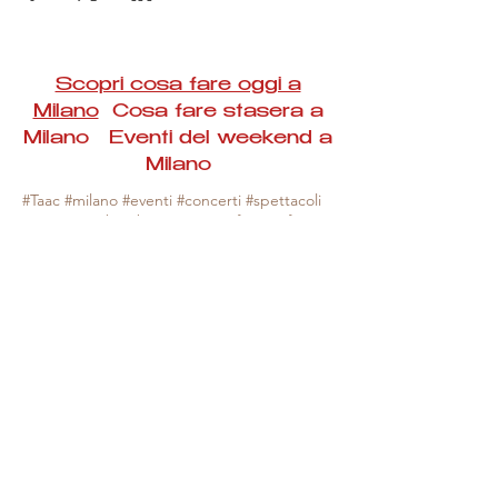
Scopri cosa fare oggi a
Milano
Cosa fare stasera a
Milano Eventi del weekend a
Milano
#Taac #milano #eventi #concerti #spettacoli
#rassegne #bambini #mostre #fotografia
#feste #mercati #fiere #teatro #giochi #locali
#serate #incontri #manifestazioni #sport
#negozi #sport #visiteguidate #convegni
#corsi #cibo
#vino
#shopping #serate
#milanoeventioggi #milanoeventiweekend
#milanoeventinavigli #eventimilanostasera
#mercatinimilano #eventimilano
#cosafareoggi #cosafaremilano.
N.B. Milano Eventi Taac non ha alcuna
responsabilità sull'eventuale annullamento,
variazione o sospensione di un evento, non
essendo mai uno degli organizzatori degli