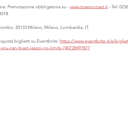
a. Prenotazione obbligatoria su - 
www.toastocoast.it
 - Tel: 02
3318
ombo, 20133 Milano, Milano, Lombardia, IT.
uista biglietti su Eventbrite: 
https://www.eventbrite.it/e/bigliet
-you-can-toast-vassoi-no-limits-740728497877