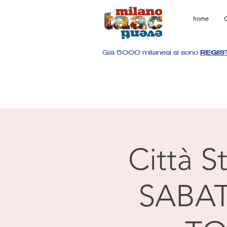
home
C
Già 5000 milanesi si sono
REGIS
Città 
SABAT