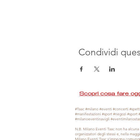
Condividi que
Scopri cosa fare ogg
#Taac #milano #eventi #concerti #spetta
#manifestazioni #sport #negozi #sport 
#milanoeventinavigli #eventimilanosta
N.B. Milano Eventi Taac non ha alcuna 
organizzatori degli stessi e, nella mag
Milano Eventi Taac s'impegna comunque