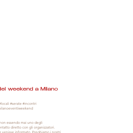
del weekend a Milano
locali #serate #incontri
milanoeventiweekend
, non essendo mai uno degli
tatto diretto con gli organizzatori.
venisse informato. Preghiamo i nostri