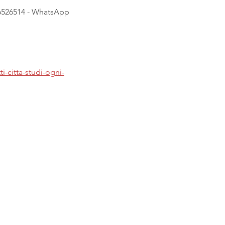
36526514 - WhatsApp 
ti-citta-studi-ogni-