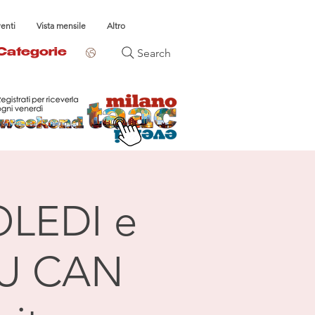
venti
Vista mensile
Altro
Search
Categorie
OLEDI e
OU CAN