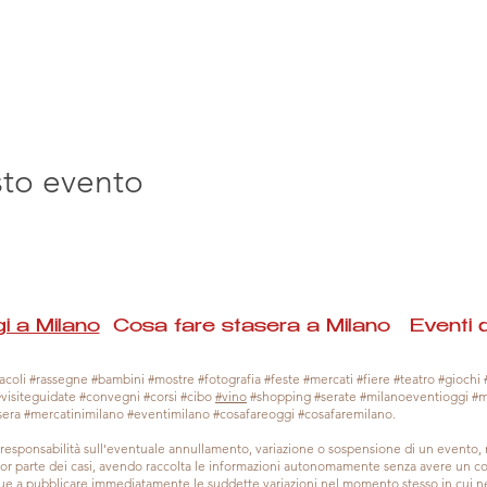
sto evento
i a Milano
Cosa fare stasera a Milano Eventi 
coli #rassegne #bambini #mostre #fotografia #feste #mercati #fiere #teatro #giochi #
#visiteguidate #convegni #corsi #cibo
#vino
#shopping #serate #milanoeventioggi #
sera #mercatinimilano #eventimilano #cosafareoggi #cosafaremilano.
responsabilità sull'eventuale annullamento, variazione o sospensione di un evento
gior parte dei casi, avendo raccolta le informazioni autonomamente senza avere un con
 a pubblicare immediatamente le suddette variazioni nel momento stesso in cui ne 