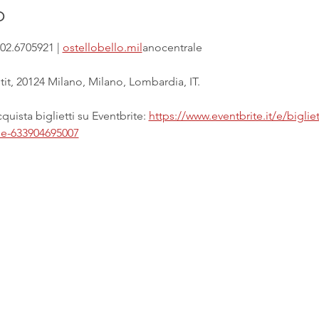
o
02.6705921 | 
ostellobello.mil
anocentrale
it, 20124 Milano, Milano, Lombardia, IT.
uista biglietti su Eventbrite: 
https://www.eventbrite.it/e/biglie
ale-633904695007