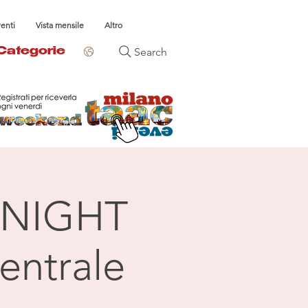
venti
Vista mensile
Altro
Search
Categorie
NIGHT
entrale