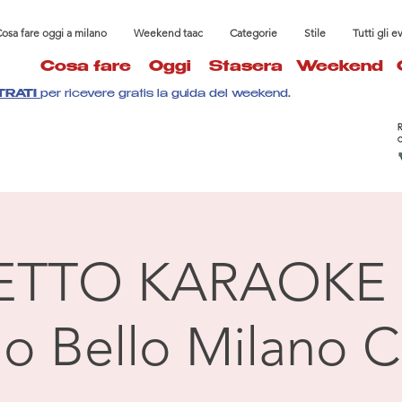
osa fare oggi a milano
Weekend taac
Categorie
Stile
Tutti gli e
Cosa fare
Oggi
Stasera
Weekend
TRATI
per ricevere gratis la guida del weekend.
ETTO KARAOKE 
llo Bello Milano C