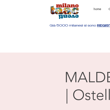
home
C
Già 5000 milanesi si sono
REGIS
MALD
| Oste