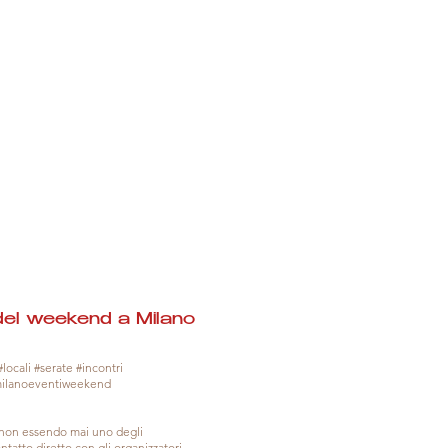
del weekend a Milano
locali #serate #incontri
milanoeventiweekend
, non essendo mai uno degli
tatto diretto con gli organizzatori.