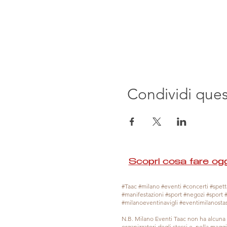
Condividi que
Scopri cosa fare ogg
#Taac #milano #eventi #concerti #spetta
#manifestazioni #sport #negozi #sport 
#milanoeventinavigli #eventimilanosta
N.B. Milano Eventi Taac non ha alcuna 
organizzatori degli stessi e, nella mag