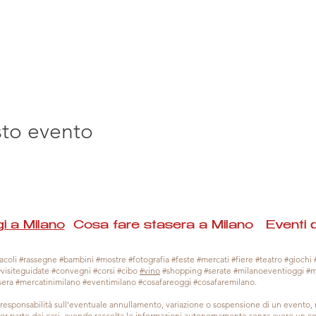
sto evento
i a Milano
Cosa fare stasera a Milano Eventi 
coli #rassegne #bambini #mostre #fotografia #feste #mercati #fiere #teatro #giochi #
#visiteguidate #convegni #corsi #cibo
#vino
#shopping #serate #milanoeventioggi #
sera #mercatinimilano #eventimilano #cosafareoggi #cosafaremilano.
responsabilità sull'eventuale annullamento, variazione o sospensione di un evento
gior parte dei casi, avendo raccolta le informazioni autonomamente senza avere un con