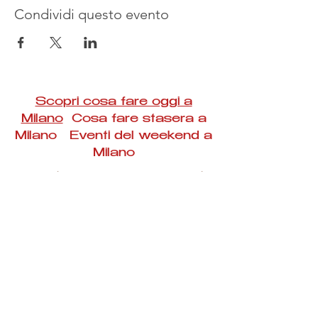
Condividi questo evento
Scopri cosa fare oggi a
Milano
Cosa fare stasera a
Milano Eventi del weekend a
Milano
#Taac #milano #eventi #concerti #spettacoli
#rassegne #bambini #mostre #fotografia
#feste #mercati #fiere #teatro #giochi #locali
#serate #incontri #manifestazioni #sport
#negozi #sport #visiteguidate #convegni
#corsi #cibo
#vino
#shopping #serate
#milanoeventioggi #milanoeventiweekend
#milanoeventinavigli #eventimilanostasera
#mercatinimilano #eventimilano
#cosafareoggi #cosafaremilano.