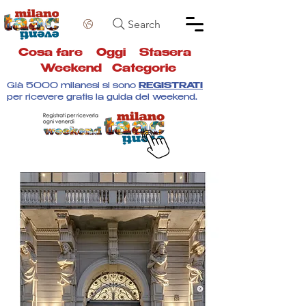
Search
Cosa fare
Oggi
Stasera
Weekend
Categorie
Già 5000 milanesi si sono
REGISTRATI
per ricevere gratis la guida del weekend.