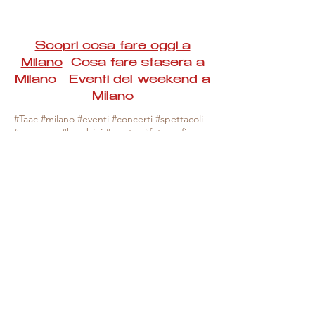
Scopri cosa fare oggi a
Milano
Cosa fare stasera a
Milano Eventi del weekend a
Milano
#Taac #milano #eventi #concerti #spettacoli
#rassegne #bambini #mostre #fotografia
#feste #mercati #fiere #teatro #giochi #locali
#serate #incontri #manifestazioni #sport
#negozi #sport #visiteguidate #convegni
#corsi #cibo
#vino
#shopping #serate
#milanoeventioggi #milanoeventiweekend
#milanoeventinavigli #eventimilanostasera
#mercatinimilano #eventimilano
#cosafareoggi #cosafaremilano.
N.B. Milano Eventi Taac non ha alcuna
responsabilità sull'eventuale annullamento,
variazione o sospensione di un evento, non
essendo mai uno degli organizzatori degli