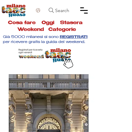
Search
Cosa fare
Oggi
Stasera
Weekend
Categorie
Già 5000 milanesi si sono
REGISTRATI
per ricevere gratis la guida del weekend.