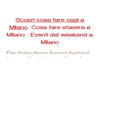
Scopri cosa fare oggi a
Milano
Cosa fare stasera a
Milano Eventi del weekend a
Milano
#Taac #milano #eventi #concerti #spettacoli
#rassegne #bambini #mostre #fotografia
#feste #mercati #fiere #teatro #giochi #locali
#serate #incontri #manifestazioni #sport
#negozi #sport #visiteguidate #convegni
#corsi #cibo
#vino
#shopping #serate
#milanoeventioggi #milanoeventiweekend
#milanoeventinavigli #eventimilanostasera
#mercatinimilano #eventimilano
#cosafareoggi #cosafaremilano.
N.B. Milano Eventi Taac non ha alcuna
responsabilità sull'eventuale annullamento,
variazione o sospensione di un evento, non
essendo mai uno degli organizzatori degli