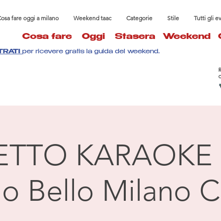
osa fare oggi a milano
Weekend taac
Categorie
Stile
Tutti gli e
Cosa fare
Oggi
Stasera
Weekend
TRATI
per ricevere gratis la guida del weekend.
ETTO KARAOKE 
llo Bello Milano C