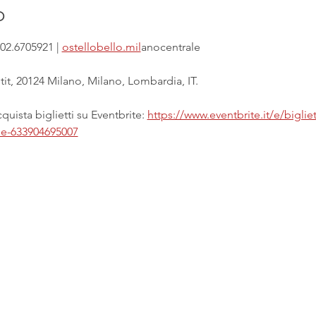
o
02.6705921 | 
ostellobello.mil
anocentrale
it, 20124 Milano, Milano, Lombardia, IT.
uista biglietti su Eventbrite: 
https://www.eventbrite.it/e/biglie
ale-633904695007