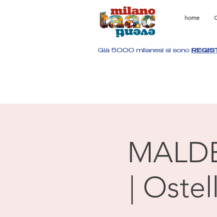
home
C
Già 5000 milanesi si sono
REGIS
MALD
| Oste