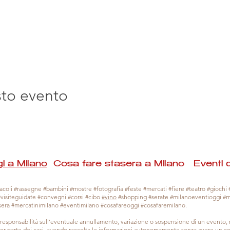
sto evento
i a Milano
Cosa fare stasera a Milano Eventi 
coli #rassegne #bambini #mostre #fotografia #feste #mercati #fiere #teatro #giochi #
#visiteguidate #convegni #corsi #cibo
#vino
#shopping #serate #milanoeventioggi #
sera #mercatinimilano #eventimilano #cosafareoggi #cosafaremilano.
responsabilità sull'eventuale annullamento, variazione o sospensione di un evento
gior parte dei casi, avendo raccolta le informazioni autonomamente senza avere un con