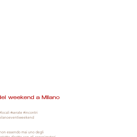
del weekend a Milano
locali #serate #incontri
milanoeventiweekend
, non essendo mai uno degli
tatto diretto con gli organizzatori.