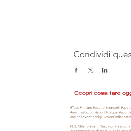
Condividi que
Scopri cosa fare ogg
#Taac #milano #eventi #concerti #spetta
#manifestazioni #sport #negozi #sport 
#milanoeventinavigli #eventimilanosta
N.B. Milano Eventi Taac non ha alcuna 
organizzatori degli stessi e, nella mag