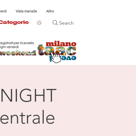
venti
Vista mensile
Altro
Search
Categorie
NIGHT
entrale