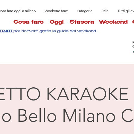
osa fare oggi a milano
Weekend taac
Categorie
Stile
Tutti gli e
Cosa fare
Oggi
Stasera
Weekend
TRATI
per ricevere gratis la guida del weekend.
ETTO KARAOKE 
llo Bello Milano C