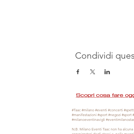
Condividi que
Scopri cosa fare ogg
#Taac #milano #eventi #concerti #spetta
#manifestazioni #sport #negozi #sport 
#milanoeventinavigli #eventimilanosta
N.B. Milano Eventi Taac non ha alcuna 
organizzatori degli stessi e, nella mag