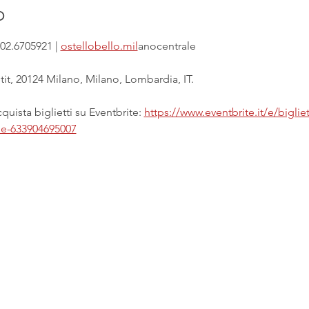
o
02.6705921 | 
ostellobello.mil
anocentrale
it, 20124 Milano, Milano, Lombardia, IT.
uista biglietti su Eventbrite: 
https://www.eventbrite.it/e/biglie
ale-633904695007