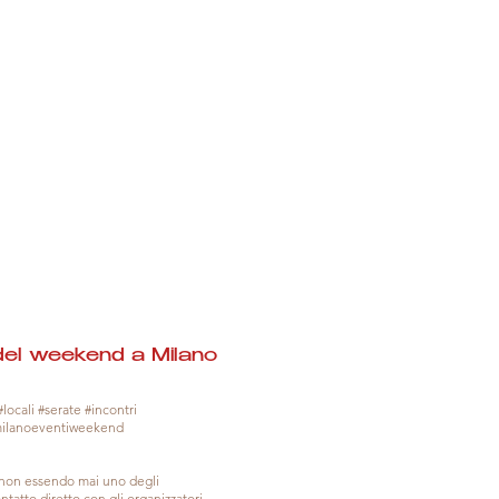
del weekend a Milano
locali #serate #incontri
milanoeventiweekend
, non essendo mai uno degli
tatto diretto con gli organizzatori.