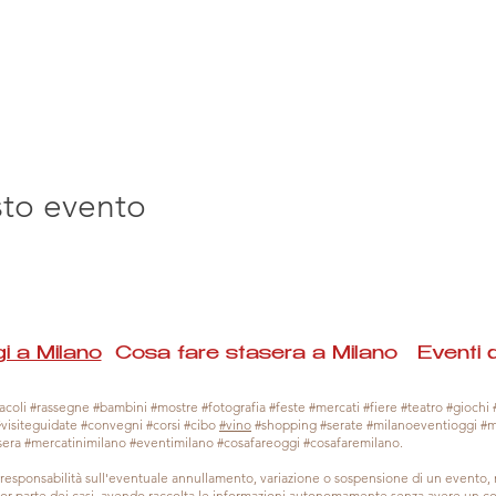
sto evento
i a Milano
Cosa fare stasera a Milano Eventi 
coli #rassegne #bambini #mostre #fotografia #feste #mercati #fiere #teatro #giochi #
#visiteguidate #convegni #corsi #cibo
#vino
#shopping #serate #milanoeventioggi #
sera #mercatinimilano #eventimilano #cosafareoggi #cosafaremilano.
responsabilità sull'eventuale annullamento, variazione o sospensione di un evento
gior parte dei casi, avendo raccolta le informazioni autonomamente senza avere un con