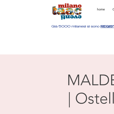
home
C
Già 5000 milanesi si sono
REGIS
MALD
| Oste