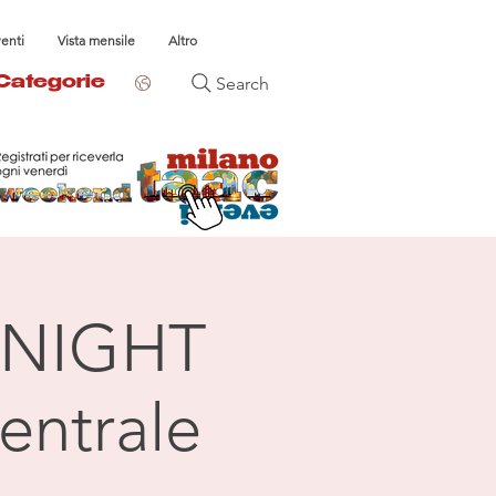
venti
Vista mensile
Altro
Search
Categorie
NIGHT
entrale