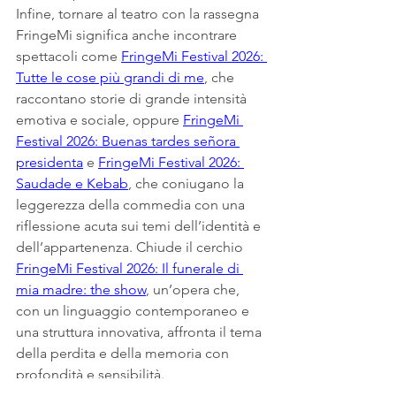
Infine, tornare al teatro con la rassegna 
FringeMi significa anche incontrare 
spettacoli come 
FringeMi Festival 2026: 
Tutte le cose più grandi di me
, che 
raccontano storie di grande intensità 
emotiva e sociale, oppure 
FringeMi 
Festival 2026: Buenas tardes señora 
presidenta
 e 
FringeMi Festival 2026: 
Saudade e Kebab
, che coniugano la 
leggerezza della commedia con una 
riflessione acuta sui temi dell’identità e 
dell’appartenenza. Chiude il cerchio 
FringeMi Festival 2026: Il funerale di 
mia madre: the show
, un’opera che, 
con un linguaggio contemporaneo e 
una struttura innovativa, affronta il tema 
della perdita e della memoria con 
profondità e sensibilità.
In questo ricco panorama di eventi e 