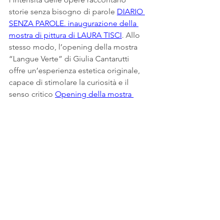
storie senza bisogno di parole 
DIARIO 
SENZA PAROLE. inaugurazione della 
mostra di pittura di LAURA TISCI
. Allo 
stesso modo, l’opening della mostra 
“Langue Verte” di Giulia Cantarutti 
offre un’esperienza estetica originale, 
capace di stimolare la curiosità e il 
senso critico 
Opening della mostra 
"Langue Verte" - personale di Giulia 
Cantarutti
.
Infine, per chi vuole coniugare la 
passione per la natura con momenti di 
festa e socialità, il Lago Paderno 
Dugnano rappresenta la cornice ideale 
per trascorrere giornate all’aria aperta, 
tra mercati, eventi e piacevoli incontri 
conviviali 
Lago Paderno Dugnano
. Un 
luogo dove il divertimento si fa più 